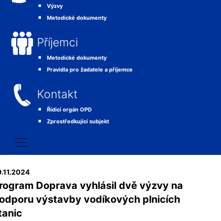
Výzvy
Metodické dokumenty
Příjemci
Metodické dokumenty
Pravidla pro žadatele a příjemce
Kontakt
Řídicí orgán OPD
Zprostředkující subjekt
.11.2024
rogram Doprava vyhlásil dvě výzvy na
odporu výstavby vodíkových plnicích
tanic