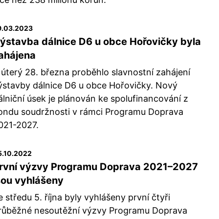
9.03.2023
ýstavba dálnice D6 u obce Hořovičky byla
ahájena
 úterý 28. března proběhlo slavnostní zahájení
ýstavby dálnice D6 u obce Hořovičky. Nový
álniční úsek je plánován ke spolufinancování z
ondu soudržnosti v rámci Programu Doprava
021-2027.
5.10.2022
rvní výzvy Programu Doprava 2021–2027
sou vyhlášeny
e středu 5. října byly vyhlášeny první čtyři
růběžné nesoutěžní výzvy Programu Doprava