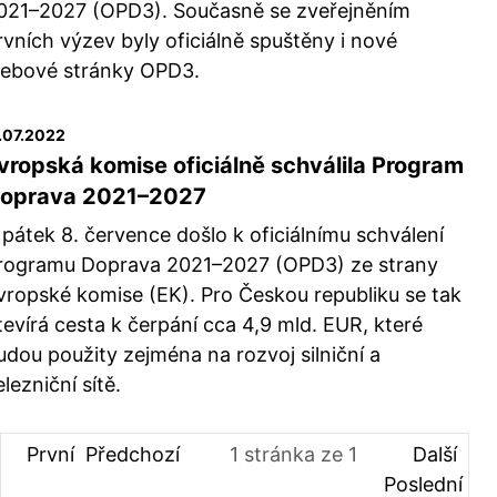
021–2027 (OPD3). Současně se zveřejněním
rvních výzev byly oficiálně spuštěny i nové
ebové stránky OPD3.
.07.2022
vropská komise oficiálně schválila Program
oprava 2021–2027
 pátek 8. července došlo k oficiálnímu schválení
rogramu Doprava 2021–2027 (OPD3) ze strany
vropské komise (EK). Pro Českou republiku se tak
tevírá cesta k čerpání cca 4,9 mld. EUR, které
udou použity zejména na rozvoj silniční a
elezniční sítě.
První
Předchozí
1
stránka ze
1
Další
Poslední