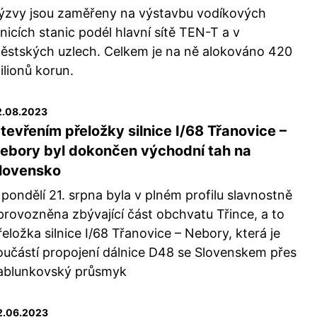
ýzvy jsou zaměřeny na výstavbu vodíkových
lnicích stanic podél hlavní sítě TEN-T a v
ěstských uzlech. Celkem je na ně alokováno 420
ilionů korun.
2.08.2023
tevřením přeložky silnice I/68 Třanovice –
ebory byl dokončen východní tah na
lovensko
 pondělí 21. srpna byla v plném profilu slavnostně
provozněna zbývající část obchvatu Třince, a to
řeložka silnice I/68 Třanovice – Nebory, která je
oučástí propojení dálnice D48 se Slovenskem přes
ablunkovský průsmyk
2.06.2023