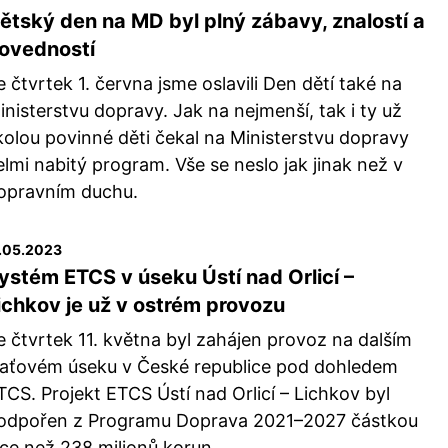
ětský den na MD byl plný zábavy, znalostí a
ovedností
e čtvrtek 1. června jsme oslavili Den dětí také na
inisterstvu dopravy. Jak na nejmenší, tak i ty už
kolou povinné děti čekal na Ministerstvu dopravy
elmi nabitý program. Vše se neslo jak jinak než v
opravním duchu.
1.05.2023
ystém ETCS v úseku Ústí nad Orlicí –
ichkov je už v ostrém provozu
e čtvrtek 11. května byl zahájen provoz na dalším
raťovém úseku v České republice pod dohledem
TCS. Projekt ETCS Ústí nad Orlicí – Lichkov byl
odpořen z Programu Doprava 2021–2027 částkou
íce než 238 milionů korun.