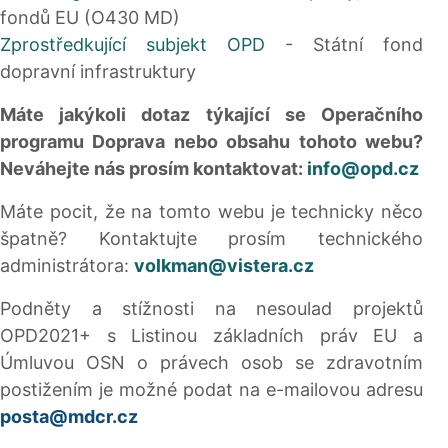
fondů EU (O430 MD)
Zprostředkující subjekt OPD
- Státní fond
dopravní infrastruktury
Máte jakýkoli dotaz týkající se Operačního
programu Doprava nebo obsahu tohoto webu?
Neváhejte nás prosím kontaktovat:
info@opd.cz
Máte pocit, že na tomto webu je technicky něco
špatně? Kontaktujte prosím technického
administrátora:
volkman@vistera.cz
Podněty a stížnosti na nesoulad projektů
OPD2021+ s Listinou základních práv EU a
Úmluvou OSN o právech osob se zdravotním
postižením je možné podat na e-mailovou adresu
posta@mdcr.cz