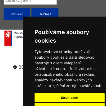
Používáme soubory
cookies
Tyto webové stránky používají
soubory cookies a další sledovací
nástroje s cílem vylepšení
© 2026 Ministerstvo dopravy - Všechna
uživatelského prostředí, zobrazení
práva vyhrazena.
přizpůsobeného obsahu a reklam,
analýzy návštěvnosti webových
stránek a zjištění zdroje návštěvnosti.
Souhlasím