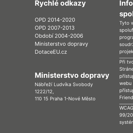
Rychlé odkazy
Inf
spo
OPD 2014-2020
Tyto 
OPD 2007-2013
spolu
Období 2004-2006
progr
Ministerstvo dopravy
soudr
proje
DotaceEU.cz
Při tv
Strán
Ministerstvo dopravy
příst
webu 
Nábřeží Ludvíka Svobody
příst
1222/12,
Frien
110 15 Praha 1-Nové Město
WCAG 
99/20
systé