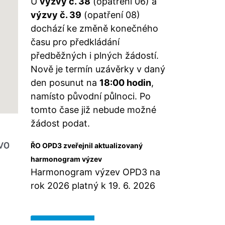
U
výzvy č. 38
(opatření 06) a
výzvy č. 39
(opatření 08)
dochází ke změně konečného
času pro předkládání
předběžných i plných žádostí.
Nově je termín uzávěrky v daný
den posunut na
18:00 hodin
,
namísto původní půlnoci. Po
tomto čase již nebude možné
žádost podat.
ŘO OPD3 zveřejnil aktualizovaný
harmonogram výzev
Harmonogram výzev OPD3 na
rok 2026 platný k 19. 6. 2026