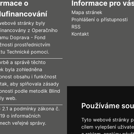
ormace o
Informace pro vá
Mapa stránek
lufinancování
Prohlášení o přístupnosti
webové stránky byly
RSS
financovány z Operačního
Kontakt
amu Doprava - Fond
žnosti prostřednictvím
ktu Technické pomoci.
orbě a správě těchto
ek byla zohledněna
upnost obsahu i funkčnost
tak, aby splňovala zásady
upnosti podle metodik Blind
dly web.
Používáme sou
2.1 a podmínky zákona č.
19 o informačních
Tyto webové stránky po
mech veřejné správy.
cílem vylepšení uživat