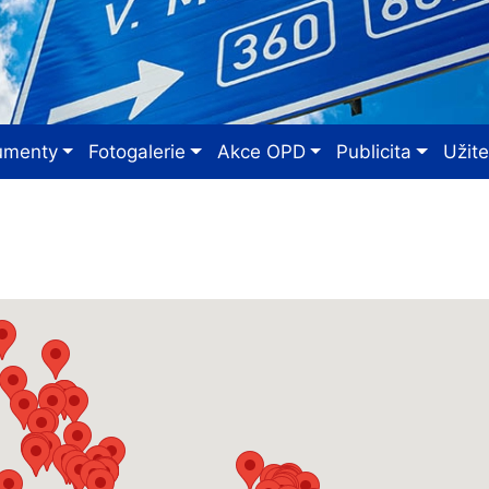
umenty
Fotogalerie
Akce OPD
Publicita
Užit