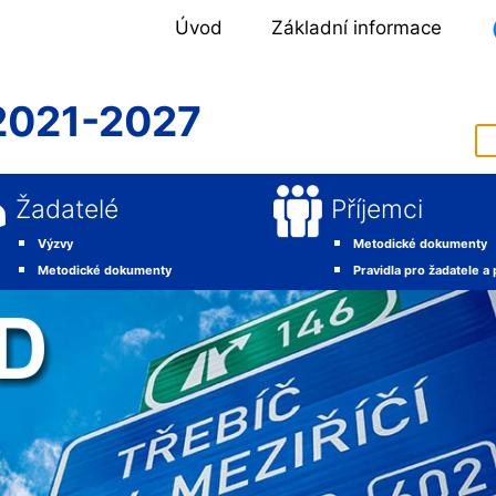
Úvod
Základní informace
2021-2027
Žadatelé
Příjemci
Výzvy
Metodické dokumenty
Metodické dokumenty
Pravidla pro žadatele a