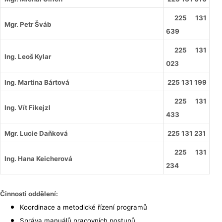
225 131
Mgr. Petr Šváb
639
225 131
Ing. Leoš Kylar
023
Ing. Martina Bártová
225 131 199
225 131
Ing. Vít Fikejzl
433
Mgr. Lucie Daňková
225 131 231
225 131
Ing. Hana Keicherová
234
Činnosti oddělení:
Koordinace a metodické řízení programů
Správa manuálů pracovních postupů