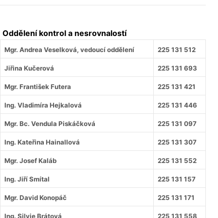
Oddělení kontrol a nesrovnalostí
Mgr. Andrea Veselková, vedoucí oddělení
225 131 512
Jiřina Kučerová
225 131 693
Mgr. František Futera
225 131 421
Ing. Vladimíra Hejkalová
225 131 446
Mgr. Bc. Vendula Piskáčková
225 131 097
Ing. Kateřina Hainallová
225 131 307
Mgr. Josef Kaláb
225 131 552
Ing. Jiří Smítal
225 131 157
Mgr. David Konopáč
225 131 171
Ing. Silvie Brátová
225 131 558