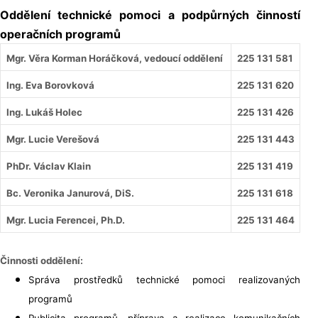
Oddělení technické pomoci a podpůrných činností
operačních programů
Mgr. Věra Korman Horáčková, vedoucí oddělení
225 131 581
Ing. Eva Borovková
225 131 620
Ing. Lukáš Holec
225 131 426
Mgr. Lucie Verešová
225 131 443
PhDr. Václav Klain
225 131 419
Bc. Veronika Janurová, DiS.
225 131 618
Mgr. Lucia Ferencei, Ph.D.
225 131 464
Činnosti oddělení:
Správa prostředků technické pomoci realizovaných
programů