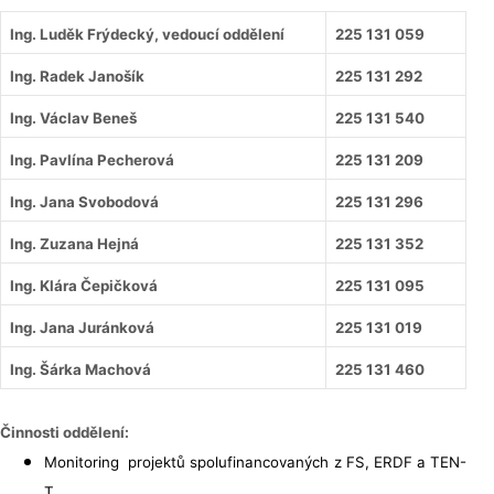
Ing. Luděk Frýdecký, vedoucí oddělení
225 131 059
Ing. Radek Janošík
225 131 292
Ing. Václav Beneš
225 131 540
Ing. Pavlína Pecherová
225 131 209
Ing. Jana Svobodová
225 131 296
Ing. Zuzana Hejná
225 131 352
Ing. Klára Čepičková
225 131 095
Ing. Jana Juránková
225 131 019
Ing. Šárka Machová
225 131 460
Činnosti oddělení:
Monitoring projektů spolufinancovaných z FS, ERDF a TEN-
T