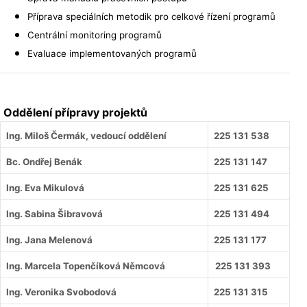
Příprava speciálních metodik pro celkové řízení programů
Centrální monitoring programů
Evaluace implementovaných programů
Oddělení přípravy projektů
Ing. Miloš Čermák, vedoucí oddělení
225 131 538
Bc. Ondřej Benák
225 131 147
Ing. Eva Mikulová
225 131 625
Ing. Sabina Šibravová
225 131 494
Ing. Jana Melenová
225 131 177
Ing. Marcela Topenčíková Němcová
225 131 393
Ing. Veronika Svobodová
225 131 315