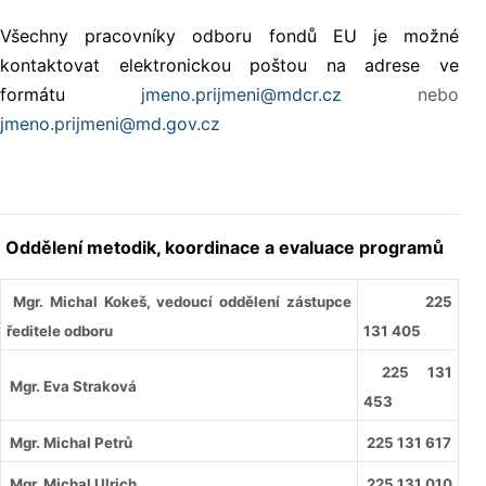
Všechny pracovníky odboru fondů EU je možné
kontaktovat elektronickou poštou na adrese ve
formátu
jmeno.prijmeni@mdcr.cz
nebo
jmeno.prijmeni@md.gov.cz
Oddělení metodik, koordinace a evaluace programů
Mgr. Michal Kokeš, vedoucí oddělení zástupce
225
ředitele odboru
131 405
225 131
Mgr. Eva Straková
453
Mgr. Michal Petrů
225 131 617
Mgr. Michal Ulrich
225 131 010