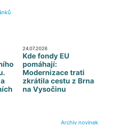
lánků
24.07.2026
Kde fondy EU
ního
pomáhají:
u.
Modernizace trati
la
zkrátila cestu z Brna
ních
na Vysočinu
Archiv novinek