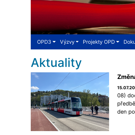
OPD3
Výzvy
Projekty OPD
Dok
Aktuality
Změna
15.07.2
08) do
předbě
den po