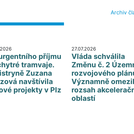
Archiv č
.2026
27.07.2026
urgentního příjmu
Vláda schválila
chytré tramvaje.
Změnu č. 2 Územ
istryně Zuzana
rozvojového plán
zová navštívila
Významně omezi
ové projekty v Plz
rozsah akcelerač
oblastí