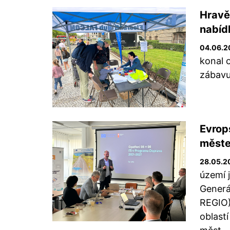
Hravě
nabíd
04.06.2
konal 
zábavu 
Evrops
měste
28.05.2
území 
Generál
REGIO)
oblastí