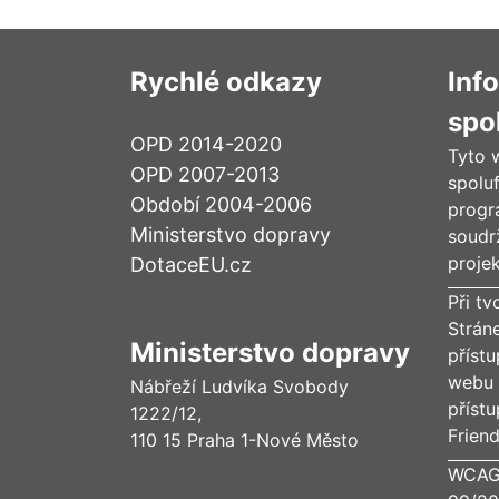
Rychlé odkazy
Inf
spo
OPD 2014-2020
Tyto 
OPD 2007-2013
spolu
Období 2004-2006
progr
Ministerstvo dopravy
soudr
proje
DotaceEU.cz
Při tv
Strán
Ministerstvo dopravy
příst
webu 
Nábřeží Ludvíka Svobody
příst
1222/12,
Frien
110 15 Praha 1-Nové Město
WCAG 