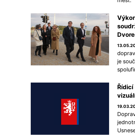
měst.
Výkon
soudrž
Dvore
13.05.2
doprav
je sou
spoluf
Řídic
vizuál
19.03.2
Doprav
jednotn
Usnese