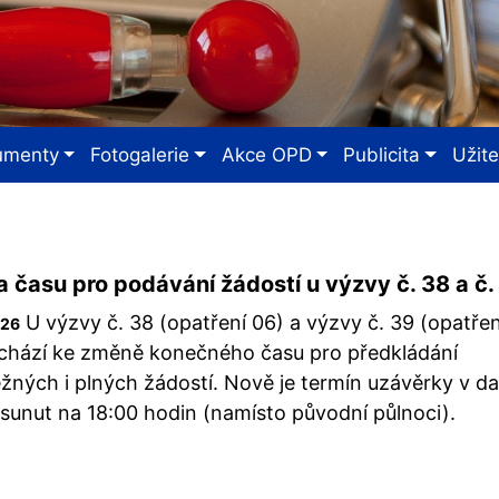
umenty
Fotogalerie
Akce OPD
Publicita
Užit
 času pro podávání žádostí u výzvy č. 38 a č.
U výzvy č. 38 (opatření 06) a výzvy č. 39 (opatřen
026
chází ke změně konečného času pro předkládání
žných i plných žádostí. Nově je termín uzávěrky v d
sunut na 18:00 hodin (namísto původní půlnoci).