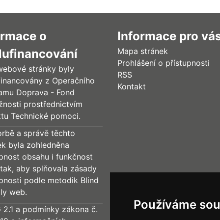
ormace o
Informace pro vá
Mapa stránek
lufinancování
Prohlášení o přístupnosti
webové stránky byly
RSS
financovány z Operačního
Kontakt
amu Doprava - Fond
žnosti prostřednictvím
ktu Technické pomoci.
orbě a správě těchto
ek byla zohledněna
upnost obsahu i funkčnost
tak, aby splňovala zásady
upnosti podle metodik Blind
dly web.
Používáme sou
2.1 a podmínky zákona č.