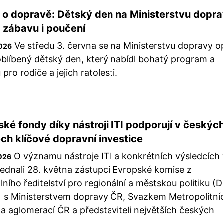
 o dopravě: Dětský den na Ministerstvu dopr
l zábavu i poučení
Ve středu 3. června se na Ministerstvu dopravy o
026
oblíbený dětský den, který nabídl bohatý program a
pro rodiče a jejich ratolesti.
ké fondy díky nástroji ITI podporují v českýc
ch klíčové dopravní investice
O významu nástroje ITI a konkrétních výsledcích 
026
jednali 28. května zástupci Evropské komise z
ního ředitelství pro regionální a městskou politiku (
 s Ministerstvem dopravy ČR, Svazkem Metropolitní
 a aglomerací ČR a představiteli největších českých