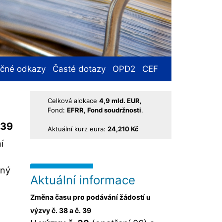
ečné odkazy
Časté dotazy
OPD2
CEF
Celková alokace
4,9 mld. EUR,
Fond:
EFRR, Fond soudržnosti
.
 39
Aktuální kurz eura:
24,210 Kč
í
aný
Aktuální informace
Změna času pro podávání žádostí u
výzvy č. 38 a č. 39