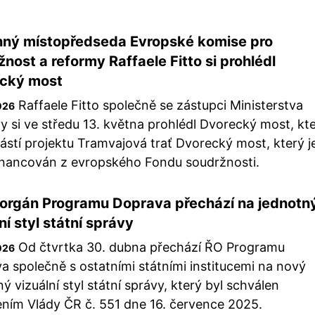
ný místopředseda Evropské komise pro
nost a reformy Raffaele Fitto si prohlédl
cký most
Raffaele Fitto společně se zástupci Ministerstva
026
y si ve středu 13. května prohlédl Dvorecký most, kt
částí projektu Tramvajová trať Dvorecký most, který j
inancován z evropského Fondu soudržnosti.
í orgán Programu Doprava přechází na jednotn
ní styl státní správy
Od čtvrtka 30. dubna přechází ŘO Programu
026
a společně s ostatními státními institucemi na nový
ý vizuální styl státní správy, který byl schválen
ním Vlády ČR č. 551 dne 16. července 2025.