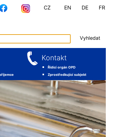
CZ
EN
DE
FR
Vyhledat
Kontakt
Řídicí orgán OPD
 příjemce
Zprostředkující subjekt