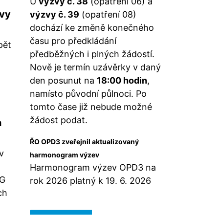
U
výzvy č. 38
(opatření 06) a
avy
výzvy č. 39
(opatření 08)
dochází ke změně konečného
času pro předkládání
pět
předběžných i plných žádostí.
Nově je termín uzávěrky v daný
den posunut na
18:00 hodin
,
namísto původní půlnoci. Po
tomto čase již nebude možné
žádost podat.
h
ŘO OPD3 zveřejnil aktualizovaný
v
harmonogram výzev
Harmonogram výzev OPD3 na
DG
rok 2026 platný k 19. 6. 2026
ch