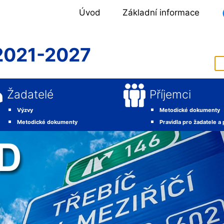
Úvod
Základní informace
2021-2027
Žadatelé
Příjemci
Výzvy
Metodické dokumenty
Metodické dokumenty
Pravidla pro žadatele a