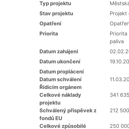
Typ projektu
Městská
Stav projektu
Projekt
Opatření
Opatřen
Priorita
Priorita
paliva
Datum zahájení
02.02.
Datum ukončení
19.10.2
Datum proplácení
Datum schválení
11.03.2
Řídicím orgánem
Celkové náklady
341 635
projektu
Schválený příspěvek z
212 500
fondů EU
Celkové způsobilé
250 00