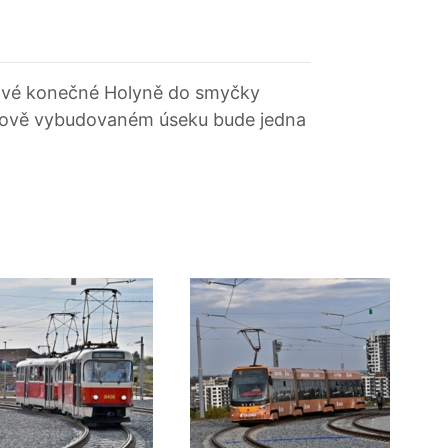
aťové konečné Holyně do smyčky
a nově vybudovaném úseku bude jedna