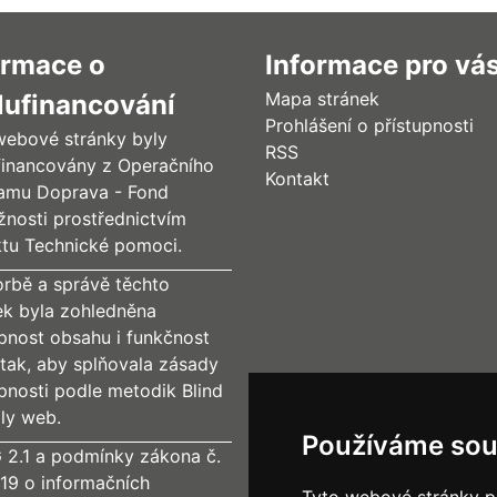
ormace o
Informace pro vá
Mapa stránek
lufinancování
Prohlášení o přístupnosti
webové stránky byly
RSS
financovány z Operačního
Kontakt
amu Doprava - Fond
žnosti prostřednictvím
ktu Technické pomoci.
orbě a správě těchto
ek byla zohledněna
upnost obsahu i funkčnost
tak, aby splňovala zásady
upnosti podle metodik Blind
dly web.
Používáme sou
2.1 a podmínky zákona č.
19 o informačních