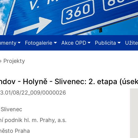
umenty
Fotogalerie
Akce OPD
Publicita
Užit
 Projekty
ndov - Holyně - Slivenec: 2. etapa (úse
03.01/08/22_009/0000026
 Slivenec
í podnik hl. m. Prahy, a.s.
město Praha