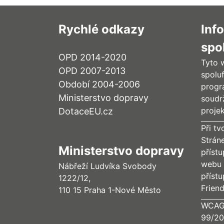
Rychlé odkazy
Inf
spo
OPD 2014-2020
Tyto 
OPD 2007-2013
spolu
Období 2004-2006
progr
Ministerstvo dopravy
soudr
proje
DotaceEU.cz
Při tv
Strán
Ministerstvo dopravy
příst
webu 
Nábřeží Ludvíka Svobody
příst
1222/12,
Frien
110 15 Praha 1-Nové Město
WCAG 
99/20