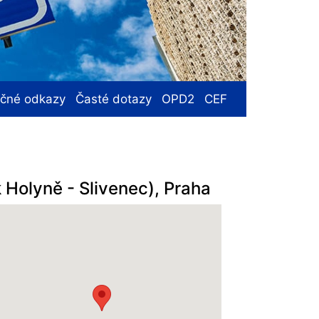
ečné odkazy
Časté dotazy
OPD2
CEF
k Holyně - Slivenec), Praha