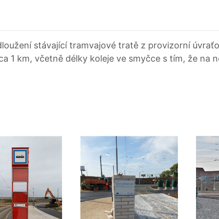
oužení stávající tramvajové tratě z provizorní úvr
cca 1 km, včetně délky koleje ve smyčce s tím, že n