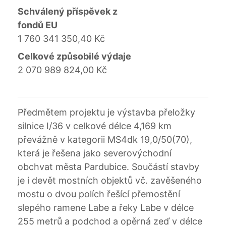
Schválený příspěvek z
fondů EU
1 760 341 350,40 Kč
Celkové způsobilé výdaje
2 070 989 824,00 Kč
Předmětem projektu je výstavba přeložky
silnice I/36 v celkové délce 4,169 km
převážně v kategorii MS4dk 19,0/50(70),
která je řešena jako severovýchodní
obchvat města Pardubice. Součástí stavby
je i devět mostních objektů vč. zavěšeného
mostu o dvou polích řešící přemostění
slepého ramene Labe a řeky Labe v délce
255 metrů a podchod a opěrná zeď v délce