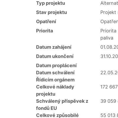
Typ projektu
Alternat
Stav projektu
Projekt
Opatření
Opatření
Priorita
Priorita
paliva
Datum zahájení
01.08.2
Datum ukončení
31.10.2
Datum proplácení
Datum schválení
22.05.
Řídicím orgánem
Celkové náklady
172 667
projektu
Schválený příspěvek z
39 059 
fondů EU
Celkové způsobilé
55 013 