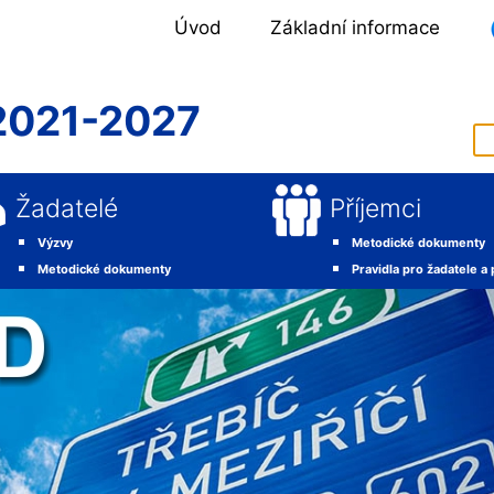
Úvod
Základní informace
2021-2027
Žadatelé
Příjemci
Výzvy
Metodické dokumenty
Metodické dokumenty
Pravidla pro žadatele a