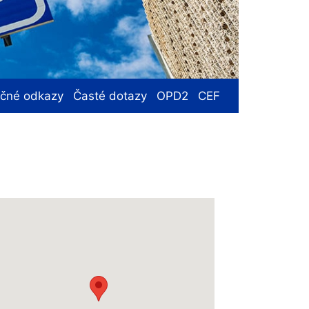
ečné odkazy
Časté dotazy
OPD2
CEF