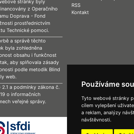
webové stránky byly
RSS
financovány z Operačního
Kontakt
amu Doprava - Fond
žnosti prostřednictvím
ktu Technické pomoci.
orbě a správě těchto
ek byla zohledněna
upnost obsahu i funkčnost
tak, aby splňovala zásady
upnosti podle metodik Blind
dly web.
Používáme sou
2.1 a podmínky zákona č.
19 o informačních
Tyto webové stránky po
mech veřejné správy.
cílem vylepšení uživat
a reklam, analýzy návš
návštěvnosti.