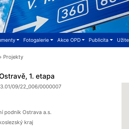
umenty
Fotogalerie
Akce OPD
Publicita
Užit
 Projekty
Ostravě, 1. etapa
03.01/09/22_006/0000007
a
í podnik Ostrava a.s.
oslezský kraj