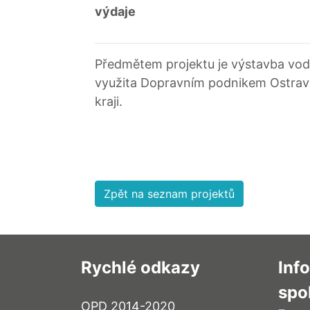
výdaje
Předmětem projektu je výstavba vodík
využita Dopravním podnikem Ostrav
kraji.
Zpět na seznam projektů
Rychlé odkazy
Inf
spo
OPD 2014-2020