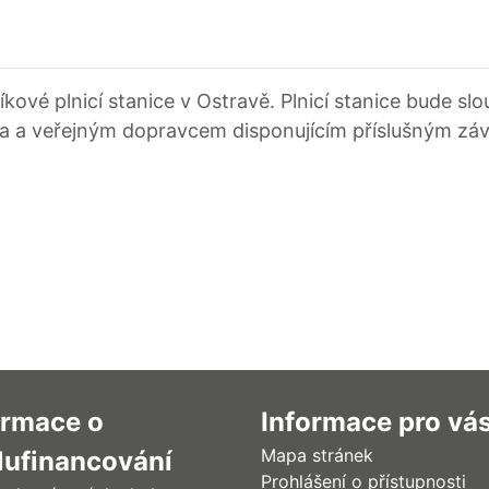
ové plnicí stanice v Ostravě. Plnicí stanice bude sl
a a veřejným dopravcem disponujícím příslušným z
ormace o
Informace pro vá
Mapa stránek
lufinancování
Prohlášení o přístupnosti