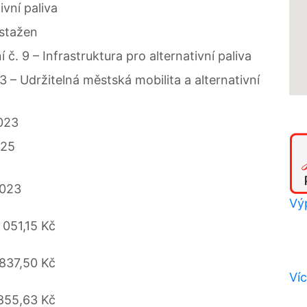
ivní paliva
 stažen
 č. 9 – Infrastruktura pro alternativní paliva
 3 – Udržitelná městská mobilita a alternativní
023
025
2023
Výp
 051,15 Kč
837,50 Kč
Víc
855,63 Kč