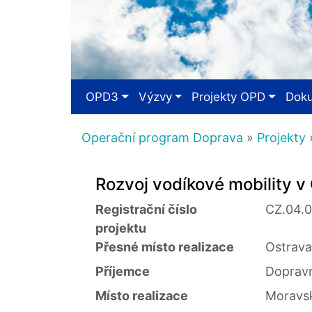
OPD3
Výzvy
Projekty OPD
Dok
Operační program Doprava
»
Projekty
»
Rozvoj vodíkové mobility v 
Registrační číslo
CZ.04.
projektu
Přesné místo realizace
Ostrav
Příjemce
Dopravn
Místo realizace
Moravsk