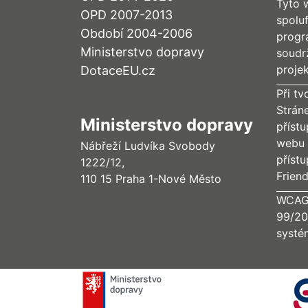
Tyto 
OPD 2007-2013
spolu
Období 2004-2006
progr
Ministerstvo dopravy
soudr
proje
DotaceEU.cz
Při tv
Strán
Ministerstvo dopravy
příst
webu 
Nábřeží Ludvíka Svobody
příst
1222/12,
Frien
110 15 Praha 1-Nové Město
WCAG 
99/20
systé