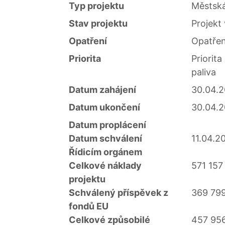
Typ projektu
Městská
Stav projektu
Projekt 
Opatření
Opatření
Priorita
Priorita
paliva
Datum zahájení
30.04.
Datum ukončení
30.04.
Datum proplácení
Datum schválení
11.04.2
Řídicím orgánem
Celkové náklady
571 157
projektu
Schválený příspěvek z
369 799
fondů EU
Celkové způsobilé
457 956