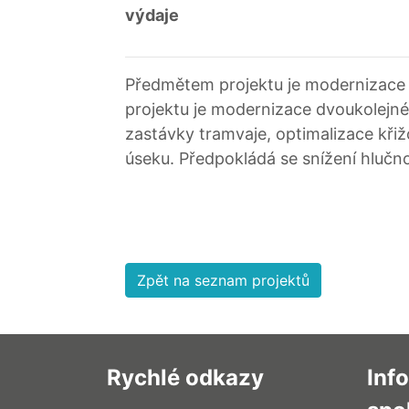
výdaje
Předmětem projektu je modernizace tr
projektu je modernizace dvoukolejné
zastávky tramvaje, optimalizace kři
úseku. Předpokládá se snížení hlučno
Zpět na seznam projektů
Rychlé odkazy
Inf