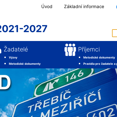
Úvod
Základní informace
2021-2027
Žadatelé
Příjemci
Výzvy
Metodické dokumenty
Metodické dokumenty
Pravidla pro žadatele a