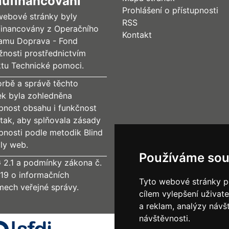
lufinancování
Prohlášení o přístupnosti
webové stránky byly
RSS
financovány z Operačního
Kontakt
amu Doprava - Fond
žnosti prostřednictvím
ktu Technické pomoci.
orbě a správě těchto
ek byla zohledněna
upnost obsahu i funkčnost
tak, aby splňovala zásady
upnosti podle metodik Blind
dly web.
Používáme sou
2.1 a podmínky zákona č.
19 o informačních
Tyto webové stránky po
mech veřejné správy.
cílem vylepšení uživat
a reklam, analýzy návš
návštěvnosti.