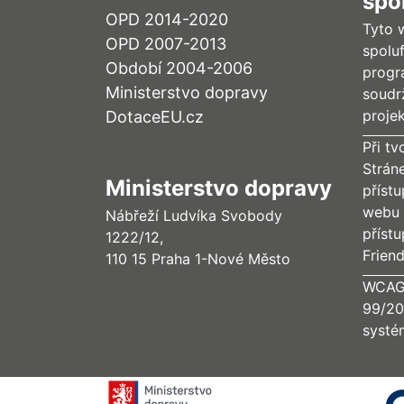
spo
OPD 2014-2020
Tyto 
OPD 2007-2013
spolu
Období 2004-2006
progr
Ministerstvo dopravy
soudr
proje
DotaceEU.cz
Při tv
Strán
Ministerstvo dopravy
příst
webu 
Nábřeží Ludvíka Svobody
příst
1222/12,
Frien
110 15 Praha 1-Nové Město
WCAG 
99/20
systé