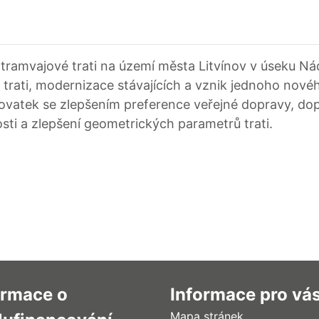
amvajové trati na území města Litvínov v úseku Nádra
 trati, modernizace stávajících a vznik jednoho nové
žovatek se zlepšením preference veřejné dopravy, dop
sti a zlepšení geometrických parametrů trati.
ormace o
Informace pro vá
Mapa stránek