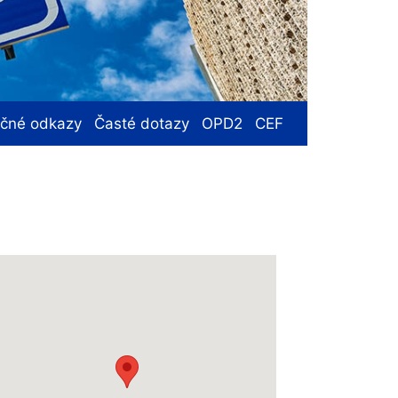
ečné odkazy
Časté dotazy
OPD2
CEF