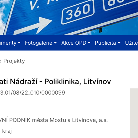
umenty
Fotogalerie
Akce OPD
Publicita
Užit
 Projekty
i Nádraží - Poliklinika, Litvínov
03.01/08/22_010/0000099
v
Í PODNIK města Mostu a Litvínova, a.s.
 kraj