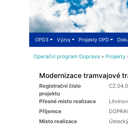
OPD3
Výzvy
Projekty OPD
Dok
Operační program Doprava
»
Projekty
»
Modernizace tramvajové trat
Registrační číslo
CZ.04.
projektu
Přesné místo realizace
Litvíno
Příjemce
DOPRAVN
Místo realizace
Ústecký