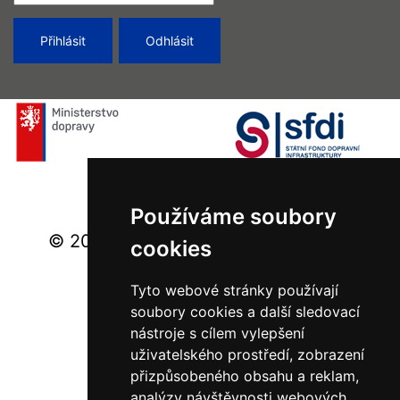
Používáme soubory
© 2026 Ministerstvo dopravy - Všechna
cookies
práva vyhrazena.
Tyto webové stránky používají
soubory cookies a další sledovací
nástroje s cílem vylepšení
uživatelského prostředí, zobrazení
přizpůsobeného obsahu a reklam,
analýzy návštěvnosti webových