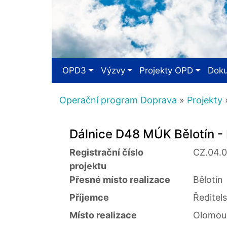
OPD3
Výzvy
Projekty OPD
Dok
Operační program Doprava
»
Projekty
»
Dálnice D48 MÚK Bělotín - R
Registrační číslo
CZ.04.
projektu
Přesné místo realizace
Bělotín
Příjemce
Ředitels
Místo realizace
Olomouc