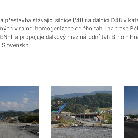
přestavba stávající silnice I/48 na dálnici D48 v kat
aných v rámci homogenizace celého tahu na trase Bělo
 TEN-T a propojuje dálkový mezinárodní tah Brno - Hr
a Slovensko.