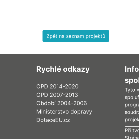
Zpět na seznam projektů
Rychlé odkazy
Inf
spo
OPD 2014-2020
Tyto 
OPD 2007-2013
spolu
Období 2004-2006
progr
Ministerstvo dopravy
soudr
proje
DotaceEU.cz
Při tv
Strán