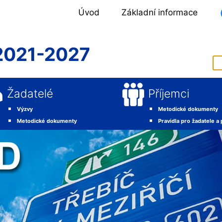
Úvod
Základní informace
2021-2027
Žadatelé
Příjemci
Výzvy
Metodické dokumenty
Metodické dokumenty
Pravidla pro žadatele a