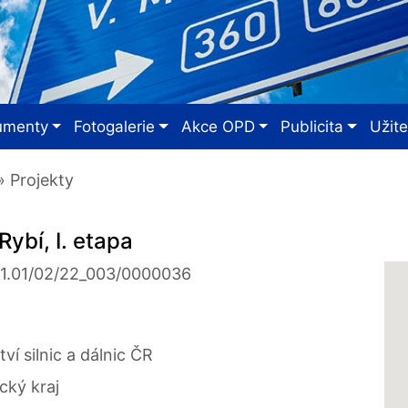
umenty
Fotogalerie
Akce OPD
Publicita
Užit
 Projekty
ybí, I. etapa
01.01/02/22_003/0000036
tví silnic a dálnic ČR
ký kraj