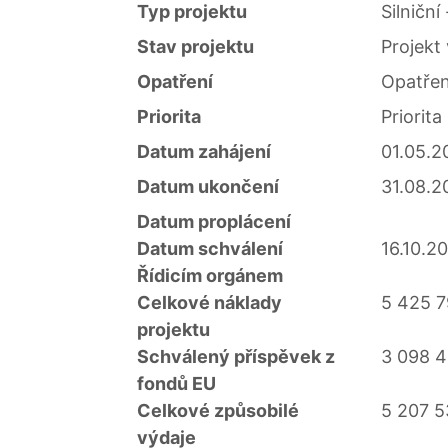
Typ projektu
Silniční
Stav projektu
Projekt 
Opatření
Opatření
Priorita
Priorita
Datum zahájení
01.05.2
Datum ukončení
31.08.2
Datum proplácení
Datum schválení
16.10.2
Řídicím orgánem
Celkové náklady
5 425 7
projektu
Schválený příspěvek z
3 098 4
fondů EU
Celkové způsobilé
5 207 5
výdaje