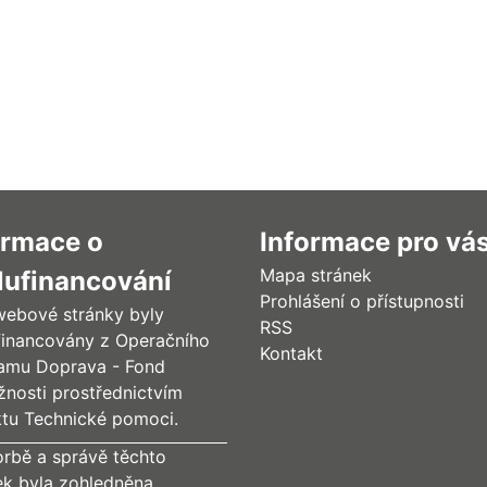
ormace o
Informace pro vá
Mapa stránek
lufinancování
Prohlášení o přístupnosti
webové stránky byly
RSS
financovány z Operačního
Kontakt
amu Doprava - Fond
žnosti prostřednictvím
ktu Technické pomoci.
orbě a správě těchto
ek byla zohledněna