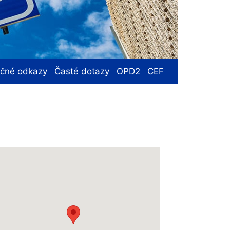
ečné odkazy
Časté dotazy
OPD2
CEF